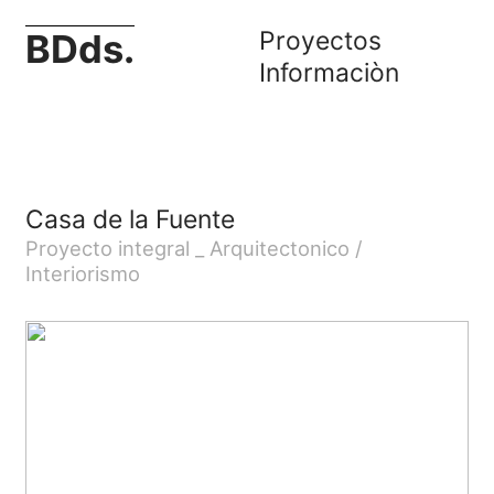
Proyectos
BDds.
Informaci
òn
Casa de la Fuente
Proyecto integral _ Arquitectonico /
Interiorismo